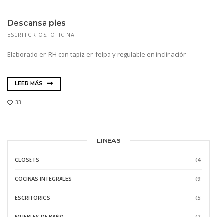
Descansa pies
ESCRITORIOS
,
OFICINA
Elaborado en RH con tapiz en felpa y regulable en inclinación
LEER MÁS
33
LINEAS
CLOSETS
(4)
COCINAS INTEGRALES
(9)
ESCRITORIOS
(5)
MUEBLES DE BAÑO
(2)